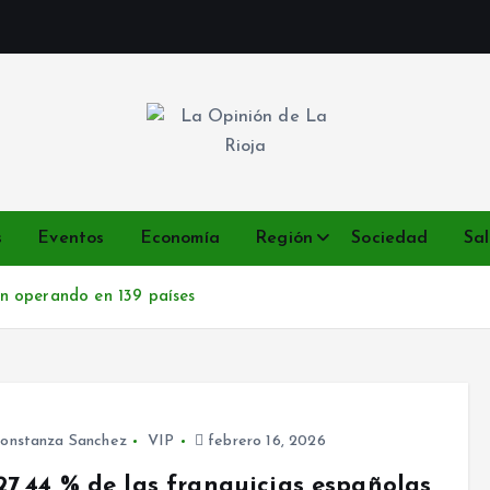
Noticias de Logroño y La Rioja en tiempo real
s
Eventos
Economía
Región
Sociedad
Sa
án operando en 139 países
onstanza Sanchez
VIP
febrero 16, 2026
27,44 % de las franquicias españolas