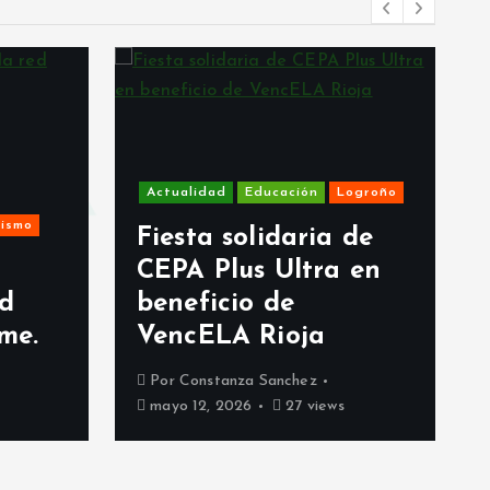
Act
Sal
Re
pr
au
Actualidad
Educación
Logroño
en
Fiesta solidaria de
mo
CEPA Plus Ultra en
ma
beneficio de
Es
.
VencELA Rioja
He
Por
Constanza Sanchez
Po
mayo 12, 2026
27 views
may