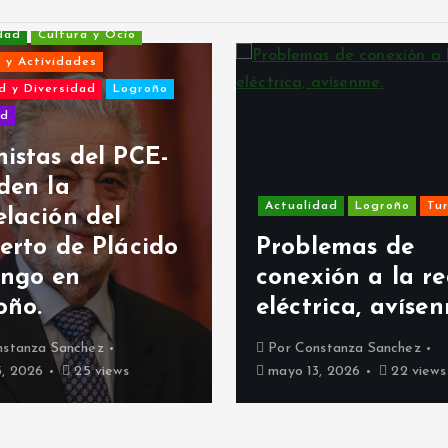
Cultura y Ocio
ctividades
Diversidad
Logroño
tas del PCE-
n la
Actualidad
Logroño
Turismo
ción del
to de Plácido
Problemas de
o en
conexión a la red
.
eléctrica, avísenme
za Sanchez
Por
Constanza Sanchez
26
25 views
mayo 13, 2026
22 views