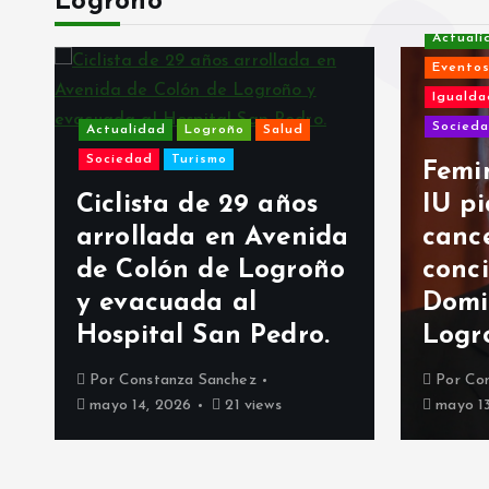
Logroño
Actualidad
Eventos y A
Igualdad y 
Sociedad
Actualidad
Logroño
Salud
Sociedad
Turismo
Feminis
Ciclista de 29 años
IU pide
arrollada en Avenida
cancela
de Colón de Logroño
concier
y evacuada al
Doming
Hospital San Pedro.
Logroño
Por
Constanza Sanchez
Por
Constan
mayo 14, 2026
21 views
mayo 13, 20