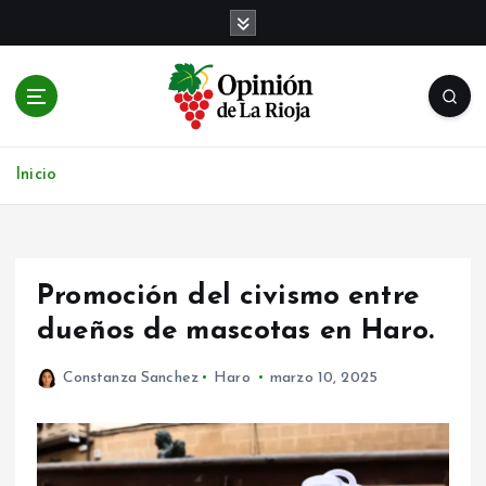
S
a
l
t
a
r
Noticias de Logroño y La Rioja en tiempo real
a
Inicio
l
c
o
n
t
Promoción del civismo entre
e
dueños de mascotas en Haro.
n
i
Constanza Sanchez
Haro
marzo 10, 2025
d
o