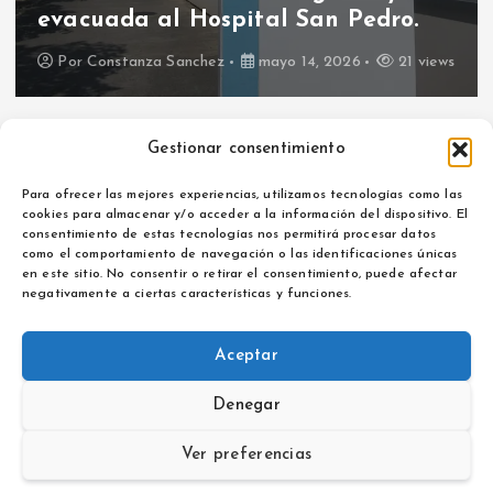
evacuada al Hospital San Pedro.
Por
Constanza Sanchez
mayo 14, 2026
21 views
Gestionar consentimiento
Para ofrecer las mejores experiencias, utilizamos tecnologías como las
cookies para almacenar y/o acceder a la información del dispositivo. El
consentimiento de estas tecnologías nos permitirá procesar datos
como el comportamiento de navegación o las identificaciones únicas
Aviso legal
en este sitio. No consentir o retirar el consentimiento, puede afectar
Política de privacidad
negativamente a ciertas características y funciones.
Aceptar
Denegar
Copyright © 2026 La Opinión de La Rioja | Powered by
Desert
Themes
Ver preferencias