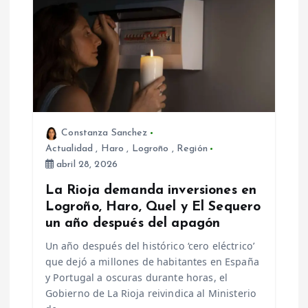
n
d
e
e
Constanza Sanchez
n
Actualidad
,
Haro
,
Logroño
,
Región
abril 28, 2026
t
La Rioja demanda inversiones en
Logroño, Haro, Quel y El Sequero
r
un año después del apagón
a
Un año después del histórico ‘cero eléctrico’
que dejó a millones de habitantes en España
d
y Portugal a oscuras durante horas, el
Gobierno de La Rioja reivindica al Ministerio