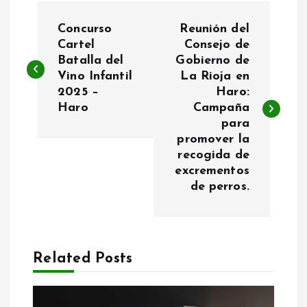
N
Concurso
Reunión del
a
Cartel
Consejo de
Batalla del
Gobierno de
Vino Infantil
La Rioja en
v
2025 –
Haro:
Haro
Campaña
e
para
promover la
g
recogida de
excrementos
a
de perros.
c
i
Related Posts
ó