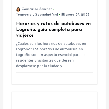
e
Constanza Sanchez
Tranporte y Seguridad Vial
enero 29, 2025
n
Horarios y rutas de autobuses en
Logroño: guía completa para
t
viajeros
r
¿Cuáles son los horarios de autobuses en
Logroño? Los horarios de autobuses en
a
Logroño son un aspecto esencial para los
residentes y visitantes que desean
d
desplazarse por la ciudad y…
a
s