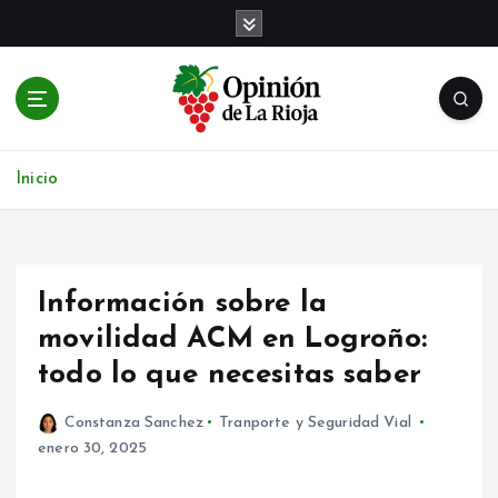
S
a
l
t
a
r
Noticias de Logroño y La Rioja en tiempo real
a
Inicio
l
c
o
n
t
Información sobre la
e
movilidad ACM en Logroño:
n
todo lo que necesitas saber
i
d
o
Constanza Sanchez
Tranporte y Seguridad Vial
enero 30, 2025