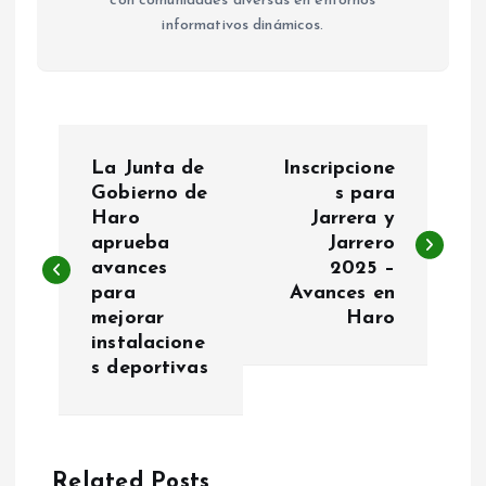
con comunidades diversas en entornos
informativos dinámicos.
N
La Junta de
Inscripcione
a
Gobierno de
s para
Haro
Jarrera y
aprueba
Jarrero
v
avances
2025 –
para
Avances en
e
mejorar
Haro
instalacione
g
s deportivas
a
c
Related Posts