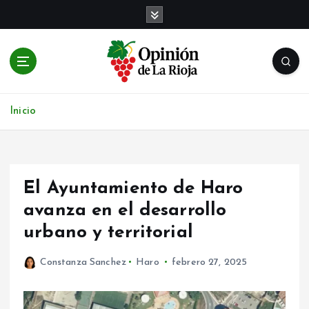
S
a
l
t
a
r
Noticias de Logroño y La Rioja en tiempo real
a
Inicio
l
c
o
n
t
El Ayuntamiento de Haro
e
avanza en el desarrollo
n
urbano y territorial
i
d
o
Constanza Sanchez
Haro
febrero 27, 2025