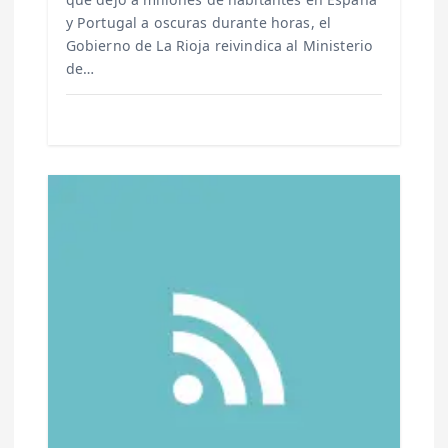
a
y Portugal a oscuras durante horas, el
Gobierno de La Rioja reivindica al Ministerio
d
de…
a
s