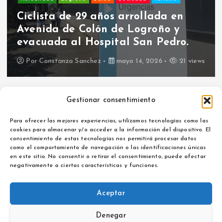
Feministas del PCE-IU piden la
cancelación del concierto de
Plácido Domingo en Logroño.
Por
Constanza Sanchez
mayo 13, 2026
26 views
Gestionar consentimiento
Para ofrecer las mejores experiencias, utilizamos tecnologías como las
cookies para almacenar y/o acceder a la información del dispositivo. El
consentimiento de estas tecnologías nos permitirá procesar datos
como el comportamiento de navegación o las identificaciones únicas
Aviso legal
en este sitio. No consentir o retirar el consentimiento, puede afectar
Política de privacidad
negativamente a ciertas características y funciones.
Aceptar
Denegar
Copyright © 2026 La Opinión de La Rioja | Powered by
Desert