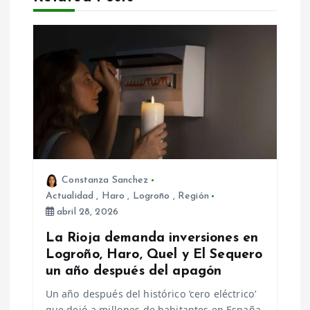
i
ó
n
d
e
Constanza Sanchez
e
Actualidad
,
Haro
,
Logroño
,
Región
abril 28, 2026
n
La Rioja demanda inversiones en
t
Logroño, Haro, Quel y El Sequero
un año después del apagón
r
Un año después del histórico ‘cero eléctrico’
que dejó a millones de habitantes en España