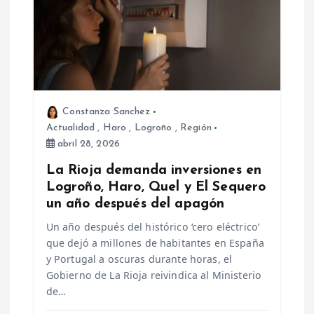
n
d
e
Constanza Sanchez
e
Actualidad
,
Haro
,
Logroño
,
Región
abril 28, 2026
n
La Rioja demanda inversiones en
t
Logroño, Haro, Quel y El Sequero
un año después del apagón
r
Un año después del histórico ‘cero eléctrico’
que dejó a millones de habitantes en España
a
y Portugal a oscuras durante horas, el
Gobierno de La Rioja reivindica al Ministerio
d
de…