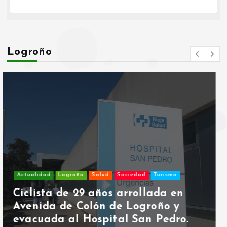
Logroño
Actualidad
Cultura y Ocio
Eventos y Actividades
Igualdad y Diversidad
Logroño
Sociedad
Feministas del PCE-IU piden la
cancelación del concierto de
Plácido Domingo en Logroño.
Por
Constanza Sanchez
mayo 13, 2026