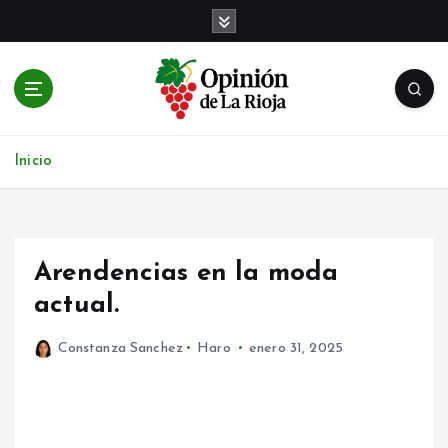
S
a
l
t
a
r
Noticias de Logroño y La Rioja en tiempo real
a
Inicio
l
c
o
n
t
Arendencias en la moda
e
actual.
n
i
Constanza Sanchez
Haro
enero 31, 2025
d
o