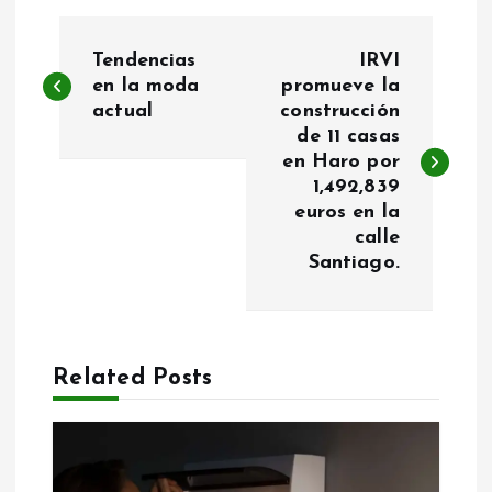
N
Tendencias
IRVI
a
en la moda
promueve la
actual
construcción
de 11 casas
v
en Haro por
1,492,839
e
euros en la
calle
g
Santiago.
a
c
Related Posts
i
ó